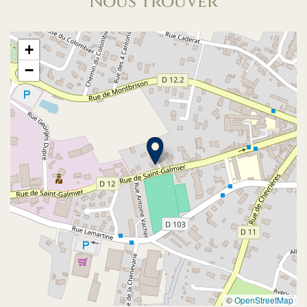
Nous trouver
+
−
©
OpenStreetMap