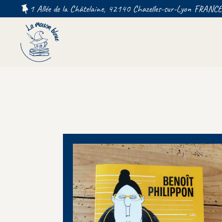
1 Allée de la Châtelaine, 42140 Chazelles-sur-Lyon FRANCE