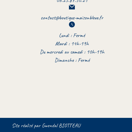
06.25.87.50.21
contact@boutique-maisonbleue.fr
Lundi : Fermé
Mardi : 14h-19h
Du mercredi au samedi : 10h-19h
Dimanche : Fermé
Site réalisé par
Gwendal BIOTTEAU