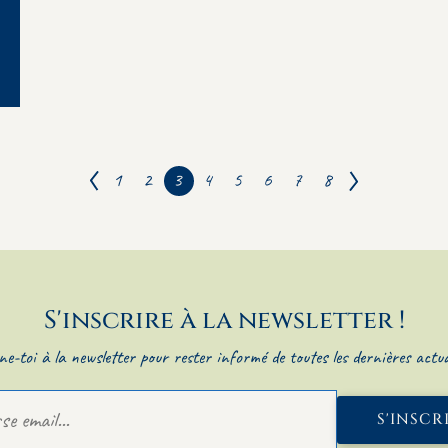
1
2
3
4
5
6
7
8
Précédent
Suivant
S'inscrire à la newsletter !
e-toi à la newsletter pour rester informé de toutes les dernières actual
S'INSCR