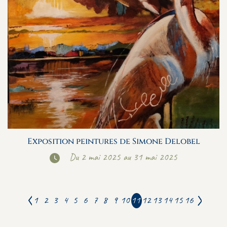
Exposition peintures de Simone Delobel
Du 2 mai 2025 au 31 mai 2025
1
2
3
4
5
6
7
8
9
10
11
12
13
14
15
16
Précédent
Suivant